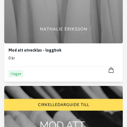
Mod att utvecklas - loggbok
0 kr
I lager