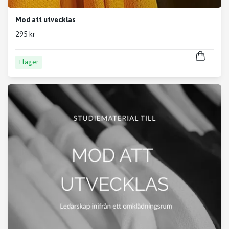
Mod att utvecklas
295 kr
I lager